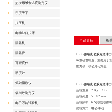
热变形维卡温度测定仪
密度天平
抗压机
电动缺口拉床
产品介绍
相
硫化机
硫化仪
DRK-
德瑞克 塑胶跑道冲
标准研发制造，主要用于
可塑度仪
能力强、移动灵巧方便。
硬度计
熔融指数仪
DRK-
德瑞克 塑胶跑道冲
落锤重量：20Kg±0.1Kg
氧指数测定仪
落锤高度：55±0.25mm
落锤频率：60S完成完整冲
电子万能试验机
提锤方式：电动/手动