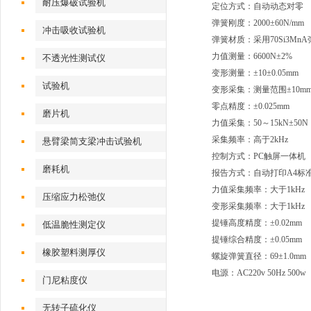
耐压爆破试验机
定位方式：自动动态对零
弹簧刚度：2000±60N/mm
冲击吸收试验机
弹簧材质：采用70Si3Mn
力值测量：6600N±2%
不透光性测试仪
变形测量：±10±0.05mm
试验机
变形采集：测量范围±10mm 
零点精度：±0.025mm
磨片机
力值采集：50～15kN±50N
采集频率：高于2kHz
悬臂梁简支梁冲击试验机
控制方式：PC触屏一体机
磨耗机
报告方式：自动打印A4标
力值采集频率：大于1kHz
压缩应力松弛仪
变形采集频率：大于1kHz
提锤高度精度：±0.02mm
低温脆性测定仪
提锤综合精度：±0.05mm
橡胶塑料测厚仪
螺旋弹簧直径：69±1.0mm
电源：AC220v 50Hz 500w
门尼粘度仪
无转子硫化仪