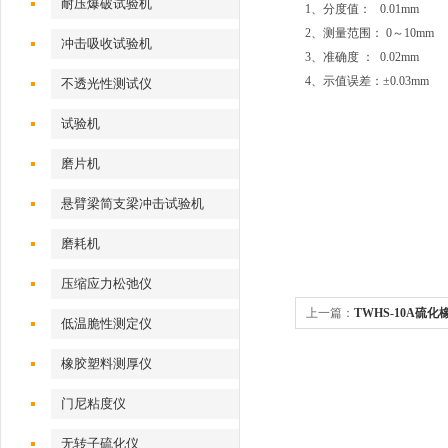
耐压爆破试验机
1、分度值： 0.01mm
2、测量范围： 0～10mm
冲击吸收试验机
3、准确度 ： 0.02mm
4、示值误差：±0.03mm
不透光性测试仪
试验机
磨片机
悬臂梁简支梁冲击试验机
磨耗机
压缩应力松弛仪
上一篇：
TWHS-10A硫
低温脆性测定仪
家
橡胶塑料测厚仪
门尼粘度仪
无转子硫化仪