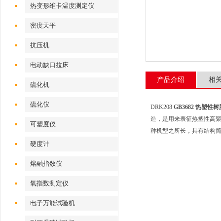
热变形维卡温度测定仪
密度天平
抗压机
电动缺口拉床
产品介绍
相
硫化机
硫化仪
DRK208
GB3682 热塑
造，是用来表征热塑性高聚
可塑度仪
种机型之所长，具有结构
硬度计
熔融指数仪
氧指数测定仪
电子万能试验机