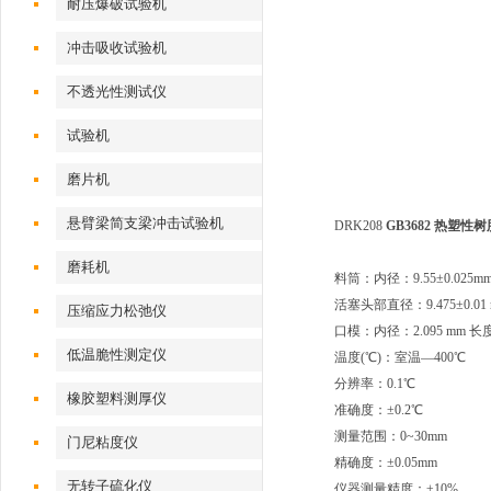
耐压爆破试验机
冲击吸收试验机
不透光性测试仪
试验机
磨片机
悬臂梁简支梁冲击试验机
DRK208
GB3682 热塑
磨耗机
料筒：内径：9.55±0.025m
活塞头部直径：9.475±0.01
压缩应力松弛仪
口模：内径：2.095 mm 长度：
低温脆性测定仪
温度(℃)：室温—400℃
分辨率：0.1℃
橡胶塑料测厚仪
准确度：±0.2℃
测量范围：0~30mm
门尼粘度仪
精确度：±0.05mm
无转子硫化仪
仪器测量精度：±10%