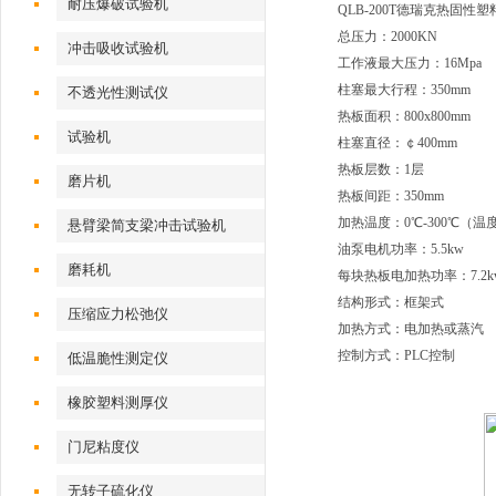
耐压爆破试验机
QLB-200T德瑞克热固性
总压力：2000KN
冲击吸收试验机
工作液最大压力：16Mpa
柱塞最大行程：350mm
不透光性测试仪
热板面积：800x800mm
试验机
柱塞直径：￠400mm
热板层数：1层
磨片机
热板间距：350mm
加热温度：0℃-300℃（温
悬臂梁简支梁冲击试验机
油泵电机功率：5.5kw
磨耗机
每块热板电加热功率：7.2k
结构形式：框架式
压缩应力松弛仪
加热方式：电加热或蒸汽
控制方式：PLC控制
低温脆性测定仪
橡胶塑料测厚仪
门尼粘度仪
无转子硫化仪