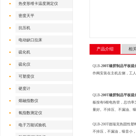
热变形维卡温度测定仪
密度天平
抗压机
电动缺口拉床
产品介绍
相
硫化机
硫化仪
QLB-
200T橡胶制品平板硫
作阀安装在主机左侧，工
可塑度仪
硬度计
QLB-
200T橡胶制品平板硫
熔融指数仪
板按有6根电热管，总功率
量好。不掉压、不漏油、
氧指数测定仪
QLB-200T德瑞克热固性
电子万能试验机
不掉压，不漏油，噪音小，精