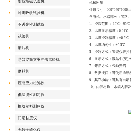
耐压爆破试验机
机械附箱
外形尺寸：600*540*1000m
冲击吸收试验机
含电机、水路部分（管路
1、控温范围： 15℃～95℃
不透光性测试仪
2、温度显示精度：0.01℃
试验机
3、温度控制精度：±0.5℃
4、温度均匀性：±0.5℃
磨片机
5、控制方式：智能仪表控
6、显示方式：液晶中(英)
悬臂梁简支梁冲击试验机
7、开启方式：气动开启
磨耗机
8、数据接口：可使用通讯
9、其它功能：可具有自动
压缩应力松弛仪
10、内胆材质：水箱内胆
低温脆性测定仪
橡胶塑料测厚仪
门尼粘度仪
无转子硫化仪