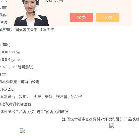
中受到的浮力：＜-0.125；
0*200*265；
液晶显示；
钢密度支架；
直读式密度计 固体密度天平 比重天平，
300g
01/0.005g
001 g/cm3
：＞1，＜1 皆可测试
比重
液补偿设定：可自由设定
S-232
比重测试台、温度计、夹子、砝码、变压器、说明书
接读取样品的密度值
速检测出产品密度仪 进口*的密度测试仪
注:因技术进步更改资料,恕不另行通知,产品以