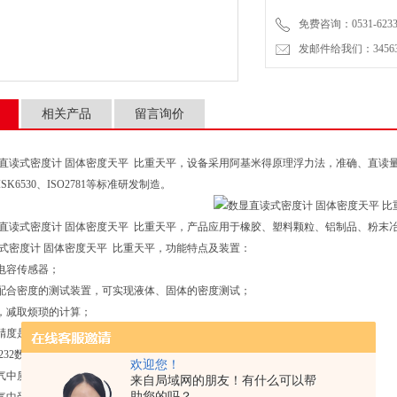
免费咨询：0531-6233
发邮件给我们：3456399
相关产品
留言询价
数显直读式密度计 固体密度天平 比重天平，设备采用阿基米得原理浮力法，准确、直读量测数值。是
、JISK6530、ISO2781等标准研发制造。
 数显直读式密度计 固体密度天平 比重天平，产品应用于橡胶、塑料颗粒、铝制品、粉
 直读式密度计 固体密度天平 比重天平，功能特点及装置：
电容传感器；
配合密度的测试装置，可实现液体、固体的密度测试；
，减取烦琐的计算；
精度是千分之一；
S232数据输出功能，可轻易的连接PC和打印机。；
欢迎您！
中质量：≥0.25g；
来自局域网的朋友！有什么可以帮
助您的吗？