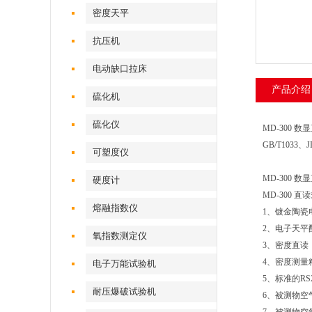
密度天平
抗压机
电动缺口拉床
产品介绍
硫化机
硫化仪
MD-300 
GB/T1033
可塑度仪
MD-300
硬度计
MD-300
熔融指数仪
1、镀金陶瓷
2、电子天平
氧指数测定仪
3、密度直读
4、密度测量
电子万能试验机
5、标准的R
耐压爆破试验机
6、被测物空气