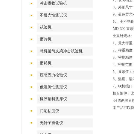
7、被测物空气
冲击吸收试验机
8、外形尺寸，8
9、蓝色背光
不透光性测试仪
10、全不锈
试验机
MD-300 
比重计规格:
磨片机
1、最大秤重：
2、秤重精度：0.
悬臂梁简支梁冲击试验机
3、密度精度：0.
磨耗机
4、密度范围
5、显示值：
压缩应力松弛仪
6、温度、溶
7、联机接口：R
低温脆性测定仪
机台附件：
橡胶塑料测厚仪
·只需两步直
本产品可以快
门尼粘度仪
无转子硫化仪