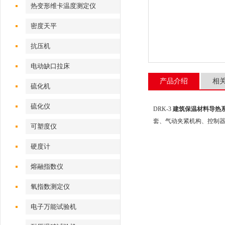
热变形维卡温度测定仪
密度天平
抗压机
电动缺口拉床
产品介绍
相
硫化机
硫化仪
DRK-3
建筑保温材料导热
套、气动夹紧机构、控制器和
可塑度仪
硬度计
熔融指数仪
氧指数测定仪
电子万能试验机