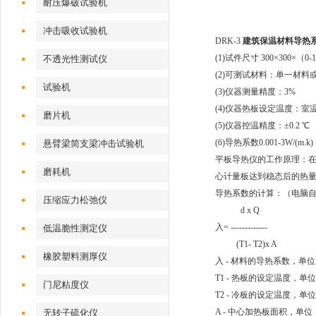
耐压爆破试验机
冲击吸收试验机
DRK-3
建筑保温材料导热
(1)试件尺寸 300×300×（0-
不透光性测试仪
(2)可测试材料：单一材料
试验机
(3)仪器测量精度：3%
(4)仪器热板设定温度：室温 
磨片机
(5)仪器控温精度：±0.2 ℃
(6)导热系数0.001-3W/(m.k)
悬臂梁简支梁冲击试验机
平板导热仪的工作原理：
磨耗机
心计量板达到稳态后的热量Q
导热系数的计算：（电脑
压缩应力松弛仪
d x Q
入= -------------
低温脆性测定仪
(T1- T2)x A
橡胶塑料测厚仪
入 - 材料的导热系数，单位：W
T1 - 热板的设定温度，单
门尼粘度仪
T2 - 冷板的设定温度，单
A - 中心加热板面积，单位：
无转子硫化仪