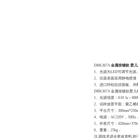
DRK367A
金属按键款 婴
1、光源为LED可调节光源
2、仪器表面采用静电喷漆
3、进口特铝拉丝面板、并
DRK367A 金属按键款
1、光源强度：0.01 lx～8000
2、试样放置平面：聚乙烯
3、平台尺寸：300mm*250
4、电源：AC220V，50Hz
5、外形尺寸：420mm×370
6、重量：25kg；
注:因技术进步更改资料,