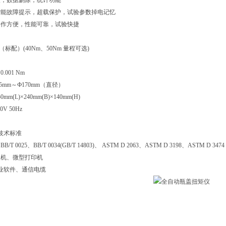
设，数据删除，统计功能
智能故障提示，超载保护，试验参数掉电记忆
操作方便，性能可靠，试验快捷
（标配）(40Nm、50Nm 量程可选)
001 Nm
mm～Ф170mm（直径）
m(L)×240mm(B)×140mm(H)
0V 50Hz
技术标准
、BB/T 0025、BB/T 0034(GB/T 14803)、 ASTM D 2063、ASTM D 3198、ASTM D 3474
主机、微型打印机
专业软件、通信电缆