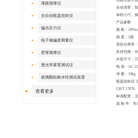
试验次数可
薄膜测厚仪
自动清零，
体积小巧、
全自动瓶盖扭矩仪
产品参数
偏光应力仪
规 格：20Nm
精 度：1级
电子轴偏差测量仪
系统分辨率：0.
夹持范围：Ф5
壁厚测厚仪
外形尺寸：350m
透光率雾度测试仪
电 源：AC 22
净 重：19kg
玻璃颗粒耐水性测试装置
瓶盖扭矩仪 
GB/T 17876
查看更多
标准配置：
选 购 件：