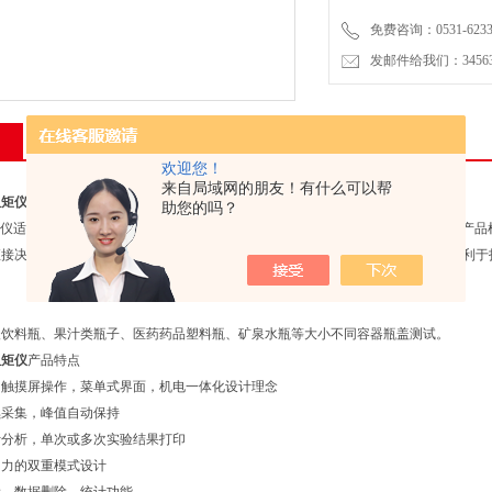
免费咨询：0531-6233
发邮件给我们：3456399
相关产品
留言询价
欢迎您！
来自局域网的朋友！有什么可以帮
扭矩仪
产品介绍
助您的吗？
 扭矩仪适用于瓶类包装容器瓶盖锁紧、开启扭矩值大小，可满足瓶子生产企业对自身产
直接决定塑料瓶在运输过程中是否会因为瓶盖而产品破损，消费者使用时，是否有利于
酸饮料瓶、果汁类瓶子、医药药品塑料瓶、矿泉水瓶等大小不同容器瓶盖测试。
扭矩仪
产品特点
，触摸屏操作，菜单式界面，机电一体化设计理念
续采集，峰值自动保持
计分析，单次或多次实验结果打印
启力的双重模式设计