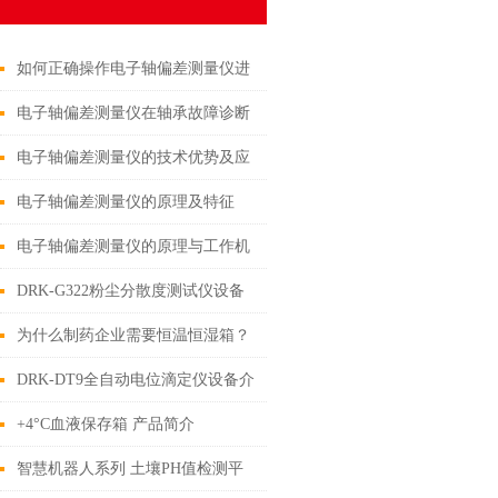
如何正确操作电子轴偏差测量仪进
行测量？
电子轴偏差测量仪在轴承故障诊断
中的作用
电子轴偏差测量仪的技术优势及应
用范围
电子轴偏差测量仪的原理及特征
电子轴偏差测量仪的原理与工作机
制
DRK-G322粉尘分散度测试仪设备
卖点介绍
为什么制药企业需要恒温恒湿箱？
DRK-DT9全自动电位滴定仪设备介
绍
+4°C血液保存箱 产品简介
智慧机器人系列 土壤PH值检测平