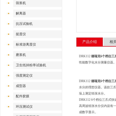
筛浆机
解离器
抗压试验机
挺度仪
产品介绍
相
标准游离度仪
磨浆机
DRK112
德瑞克6个档位三
性能数字化水分测量仪器
卫生纸掉粉率试验机
强度测定仪
DRK112
德瑞克6个档位三
成型器
水分的理想仪器。该款三爪
垛上测定纸张水分。
配件胶膜
DRK112 6个档位三爪式
高周波纸张水分仪内设有
环压测试仪
成数字显示。