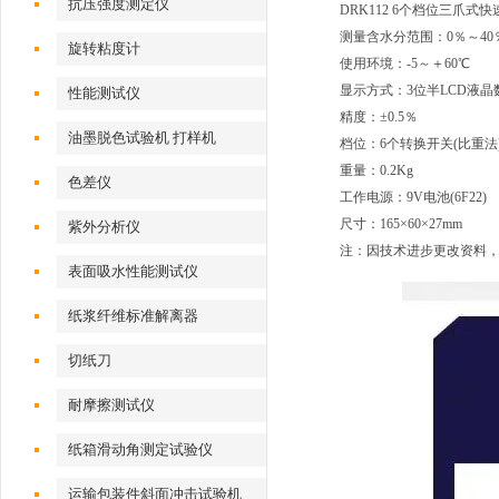
抗压强度测定仪
DRK112 6个档位三爪式
测量含水分范围：0％～40
旋转粘度计
使用环境：-5～＋60℃
显示方式：3位半LCD液晶
性能测试仪
精度：±0.5％
油墨脱色试验机 打样机
档位：6个转换开关(比重法
重量：0.2Kg
色差仪
工作电源：9V电池(6F22)
尺寸：165×60×27mm
紫外分析仪
注：因技术进步更改资料
表面吸水性能测试仪
纸浆纤维标准解离器
切纸刀
耐摩擦测试仪
纸箱滑动角测定试验仪
运输包装件斜面冲击试验机