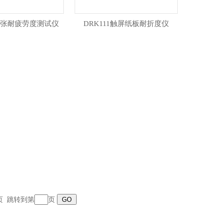
1纸张耐疲劳度测试仪
DRK111触屏纸板耐折度仪
末页 跳转到第
页