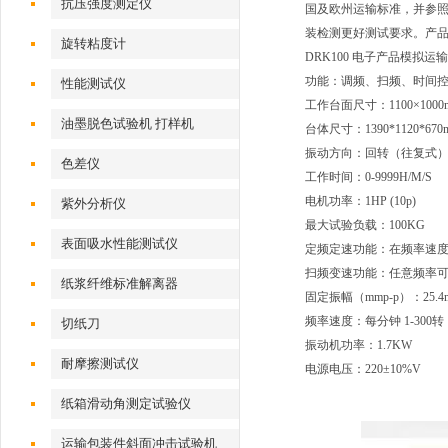
抗压强度测定仪
国及欧州运输标准，并参
装检测更好测试要求。产
旋转粘度计
DRK100 电子产品模拟运
功能：调频、扫频、时间
性能测试仪
工作台面尺寸：1100×1000
油墨脱色试验机 打样机
台体尺寸：1390*1120*670
振动方向：回转（往复式
色差仪
工作时间：0-9999H/M/S
电机功率：1HP (10p)
紫外分析仪
最大试验负载：100KG
表面吸水性能测试仪
定频定速功能：在频率速
扫频变速功能：任意频率
纸浆纤维标准解离器
固定振幅（mmp-p）：25
频率速度：每分钟 1-300转
切纸刀
振动机功率：1.7KW
耐摩擦测试仪
电源电压：220±10%V
纸箱滑动角测定试验仪
运输包装件斜面冲击试验机