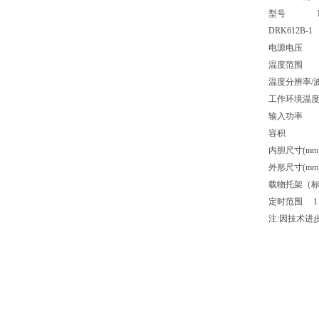
型号 DRK61
DRK612B-1
电源电压 
温度范围 A：
温度分辨率/
工作环境
输入功率 2
容积 5
内胆尺寸(mm) 3
外形尺寸(mm) 5
载物托架（标
定时范围 1～9
注:因技术进