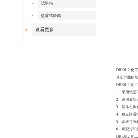
试验箱
盐雾试验箱
查看更多
DRK612
化工
其它方面的
DRK612
1、采用镜
2、采用最新
3、箱体左侧
4、独立限
5、多段可编
6、可配打印
DRK612