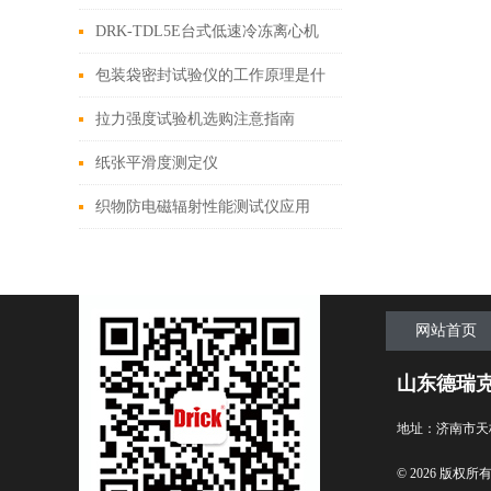
DRK-TDL5E台式低速冷冻离心机
设备简介
包装袋密封试验仪的工作原理是什
么？
拉力强度试验机选购注意指南
纸张平滑度测定仪
织物防电磁辐射性能测试仪应用
网站首页
山东德瑞
地址：济南市天
© 2026 版