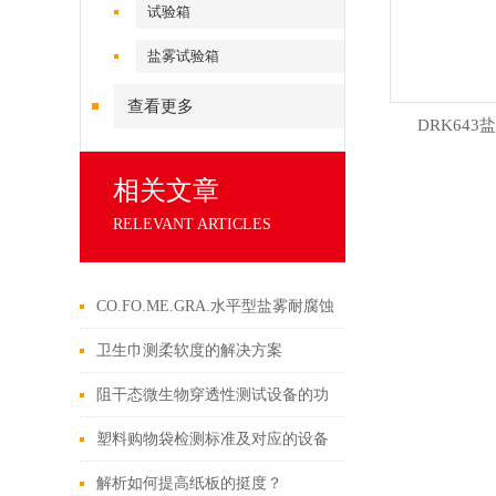
试验箱
盐雾试验箱
查看更多
DRK64
相关文章
RELEVANT ARTICLES
CO.FO.ME.GRA.水平型盐雾耐腐蚀
试验箱设备相关试验
卫生巾测柔软度的解决方案
阻干态微生物穿透性测试设备的功
能特点
塑料购物袋检测标准及对应的设备
测试方法
解析如何提高纸板的挺度？