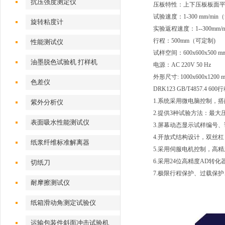
抗压强度测定仪
压板特性：上下压板板面平行
试验速度：1-300 mm/mi
旋转粘度计
实验返程速度：1--300mm
行程：500mm（可定制)
性能测试仪
试样空间：600x600x500 m
油墨脱色试验机 打样机
电源：AC 220V 50 Hz
外形尺寸: 1000x600x1200 
色差仪
DRK123 GB/T4857.
1.系统采用微电脑控制，
紫外分析仪
2.提供3种试验方法：最
表面吸水性能测试仪
3.屏幕动态显示试样编号
4.开放式结构设计，双丝
纸浆纤维标准解离器
5.采用伺服电机控制，高
6.采用24位高精度AD转化
切纸刀
7.极限行程保护、过载保
耐摩擦测试仪
纸箱滑动角测定试验仪
运输包装件斜面冲击试验机