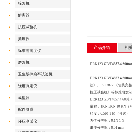
筛浆机
解离器
抗压试验机
挺度仪
产品介绍
相
标准游离度仪
磨浆机
DRK123
GB/T4857.4 
卫生纸掉粉率试验机
DRK123
GB/T4857.4 
法》、ISO2872 《包装
强度测定仪
抗压试验机》等标准研发
成型器
DRK123 GB/T4857.
量程：1KN 5KN 10 KN
配件胶膜
精度：0.5级 1 级（可选）
力值分辨率：0.1N 1 N
环压测试仪
形变分辨率：0.01 mm