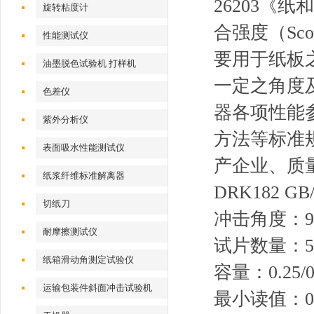
26203《纸和
旋转粘度计
合强度（Scott
性能测试仪
要用于纸板
油墨脱色试验机 打样机
一定之角度
色差仪
器各项性能参
紫外分析仪
方法等标准
表面吸水性能测试仪
产企业、质
纸浆纤维标准解离器
DRK182 
切纸刀
冲击角度：9
耐摩擦测试仪
试片数量：
纸箱滑动角测定试验仪
容量：0.25/0.
运输包装件斜面冲击试验机
最小读值：0.0