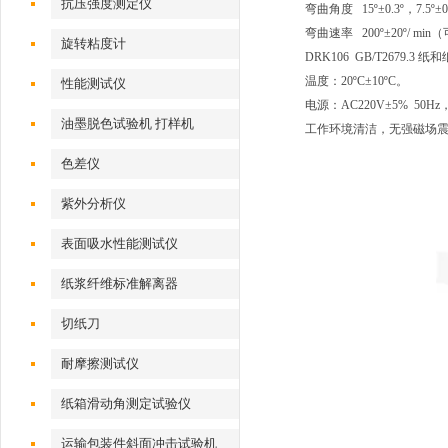
抗压强度测定仪
弯曲角度 15º±0.3º，7.5º±0.
弯曲速率 200º±20º/ min
旋转粘度计
DRK106 GB/T2679.
温度：20ºC±10ºC。
性能测试仪
电源：AC220V±5% 
油墨脱色试验机 打样机
工作环境清洁，无强磁场
色差仪
紫外分析仪
表面吸水性能测试仪
纸浆纤维标准解离器
切纸刀
耐摩擦测试仪
纸箱滑动角测定试验仪
运输包装件斜面冲击试验机