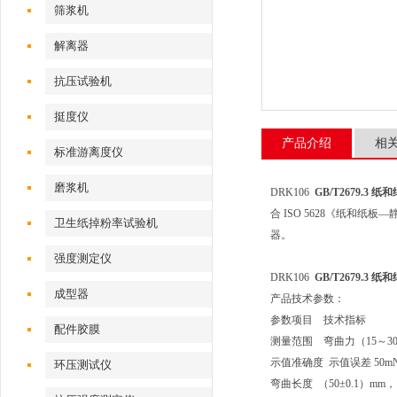
筛浆机
解离器
抗压试验机
挺度仪
产品介绍
相
标准游离度仪
磨浆机
DRK106
GB/T2679.3
合 ISO 5628《纸
卫生纸掉粉率试验机
器。
强度测定仪
DRK106
GB/T2679.3
成型器
产品技术参数：
参数项目 技术指标
配件胶膜
测量范围 弯曲力（15～300
示值准确度 示值误差 50mN
环压测试仪
弯曲长度 （50±0.1）mm，（