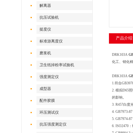
解离器
抗压试验机
挺度仪
产品介绍
标准游离度仪
磨浆机
DRK103A
G
化工、销化棉
卫生纸掉粉率试验机
DRK103A
G
强度测定仪
1.符合GB3
成型器
2. 模拟D6
的影响。
配件胶膜
3. R457
4. GB79
环压测试仪
5. GB797
抗压强度测定仪
6. ISO2