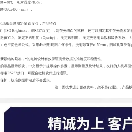
0～40℃，相对湿度<85％；
0×380x400（mm），
A 纸和纸板白度测定仪 白度仪，产品特点：
白度（ISO Brightness，即R457白度），对荧光增白的试样，还可以测定其中荧光物
刺激值Y10。 测定不透明度（Opacity）。测定透明度。 测定光散射系数和吸收系数。 3.
a*b*）色空间色差公式。采用d/o照明观测几何条件。漫射球直径φ150mm，测试孔直径
外观新颖结构紧凑，*的电路设计有效保证测量数据的准确度和稳定性。
象素的液晶显示模块，中文显示并提示操作步骤，显示测量及统计结果，友好的人机界
配有标准RS232接口，可配合微机软件进行通讯。
断电保护，校准数据断电后不会丢失。
注：因技术进步更改资料，恕不另行通知，产品