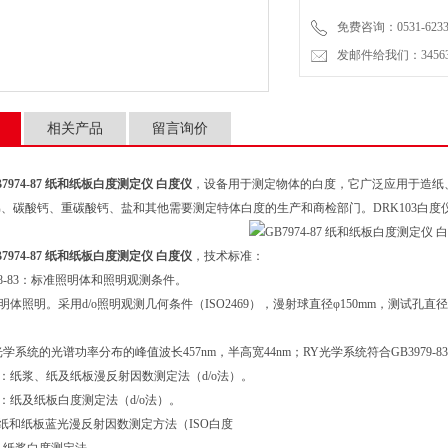
免费咨询：0531-6233
发邮件给我们：3456399
相关产品
留言询价
B7974-87 纸和纸板白度测定仪 白度仪
，设备用于测定物体的白度，它广泛应用于造纸
、碳酸钙、重碳酸钙、盐和其他需要测定特体白度的生产和商检部门。DRK103白
B7974-87 纸和纸板白度测定仪 白度仪
，技术标准：
978-83：标准照明体和照明观测条件。
5照明体照明。采用d/o照明观测几何条件（ISO2469），漫射球直径φ150mm，测试孔
白度光学系统的光谱功率分布的峰值波长457nm，半高宽44nm；RY光学系统符合GB3979
73-87：纸浆、纸及纸板漫反射因数测定法（d/o法）。
4-87：纸及纸板白度测定法（d/o法）。
470：纸和纸板蓝光漫反射因数测定方法（ISO白度