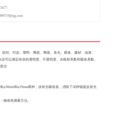
5477
719@qq.com
、纺织、印染、塑料、陶瓷、陶瓷、鱼丸、粮食、建材、油漆、
度仪还可以测定纸张的透明度、不透明度、光散射系数和吸收系数。
直径有φ30mm和φ19mm两种，设有光吸收器，消除了试样镜面反射光
-83：物体色测量方法。