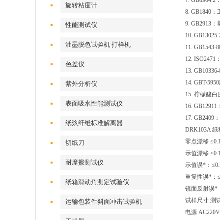
7. GB890
旋转粘度计
8. GB18
9. GB29
性能测试仪
10. GB1
油墨脱色试验机 打样机
11. GB15
12. ISO
色差仪
13. GB1
14. GBT
紫外分析仪
15. 柠檬
表面吸水性能测试仪
16. GB1
17. GB2
纸浆纤维标准解离器
DRK103
零点漂移 ≤0.
切纸刀
示值漂移 ≤0.
耐摩擦测试仪
示值误*：≤0
重复性误*：≤
纸箱滑动角测定试验仪
镜面反射误*：
试样尺寸 测试
运输包装件斜面冲击试验机
电源 AC220V 