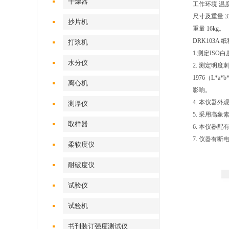
干燥器
工作环境 温度
尺寸及重量 31
抄片机
重量 16kg。
DRK103
打浆机
1.测定ISO
水分仪
2. 测定明度
1976（L*
离心机
影响。
4. 本仪器
测厚仪
5. 采用高
取样器
6. 本仪器
7. 仪器有
柔软度仪
耐破度仪
试验仪
试验机
书刊装订强度测试仪