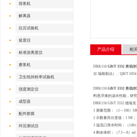
筛浆机
解离器
抗压试验机
挺度仪
产品介绍
相
标准游离度仪
磨浆机
DRK116
GB/T 3332 
尔 瑞格勒法）、QB/T 
卫生纸掉粉率试验机
DRK116
GB/T 3332 
强度测定仪
料悬浮液的滤水性能，研
成型器
DRK116 GB/T 333
1 测量范围：（1～100）S
配件胶膜
2 示数量筒分度值：1 SR；
3 溢流口泄水时间：（149±
环压测试仪
4 剩余体积：（7.5～8）ml