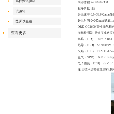
高低温试验箱
内部体积 240×160×360
程序阶数 5阶
试验箱
升温速率 0.1~39.9℃/min
升温时间 0~665min(增量1mi
盐雾试验箱
DRK-GC1690 高性能
查看更多
指标检测器 灵敏度或敏度感
氢焰（FID） Mt≤1×10-11g/
热导（TCD) S≥2000mV . m
火焰（FPD) P≤2×11-12g/s S
氮气（NPD) N≤1×10-12g/s 
电子捕获（ECD) ≤2×10-13g
注:因技术进步更改资料,