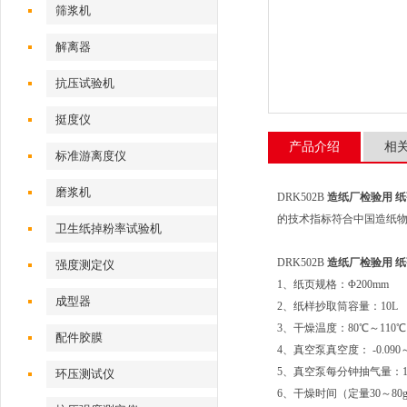
筛浆机
解离器
抗压试验机
挺度仪
产品介绍
相
标准游离度仪
磨浆机
DRK502B
造纸厂检验用 纸
的技术指标符合中国造纸
卫生纸掉粉率试验机
DRK502B
造纸厂检验用 纸
强度测定仪
1、纸页规格：Φ200mm
成型器
2、纸样抄取筒容量：10L
3、干燥温度：80℃～110℃
配件胶膜
4、真空泵真空度： -0.090～ 
5、真空泵每分钟抽气量：120
环压测试仪
6、干燥时间（定量30～80g/