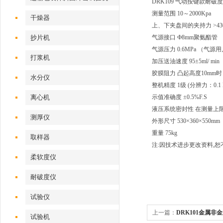
DRK109 气动按键款耐
测量范围 10～2000Kpa
干燥器
上、下夹盘间的夹持力 >430
抄片机
气源接口 Ф8mm聚氨酯管
气源压力 0.6MPa （气源
打浆机
加压送油速度 95±5ml/ min
胶膜阻力 凸起高度10mm时，2
水分仪
整机精度 1级 (分辨力：0.1 K
离心机
示值准确度 ±0.5%F.S
液压系统密封性 在测量上限值
测厚仪
外形尺寸 530×360×550mm
重量 75kg
取样器
注:因技术进步更改资料,
柔软度仪
耐破度仪
试验仪
上一篇：
DRK101金属
试验机