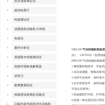
抗压强度测定仪
旋转粘度计
性能测试仪
油墨脱色试验机 打样机
色差仪
紫外分析仪
DRK109
气动按键款耐破度
法》、GB/T6545《瓦
表面吸水性能测试仪
DRK109 气动按键款耐
纸浆纤维标准解离器
1.微电脑控制技术，开放
2.全自动测量，智能演算
切纸刀
3.试样气动加持、省时省
4.自主研发软件，该纸张
耐摩擦测试仪
可供以后查询）
纸箱滑动角测定试验仪
5.高速微型打印机，打印
6.机电一体化现代设计理
运输包装件斜面冲击试验机