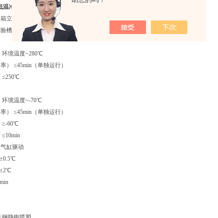
低温冷热冲击试验箱 二箱式 可非标定制
，技术参数:
二箱立式
试验槽移动
环境温度~280℃
） ≤45min（单独运行）
≤250℃
环境温度~-70℃
） ≤45min（单独运行）
≥-60℃
10min
s 气缸驱动
0.5℃
±2℃
min
轧钢静电喷塑