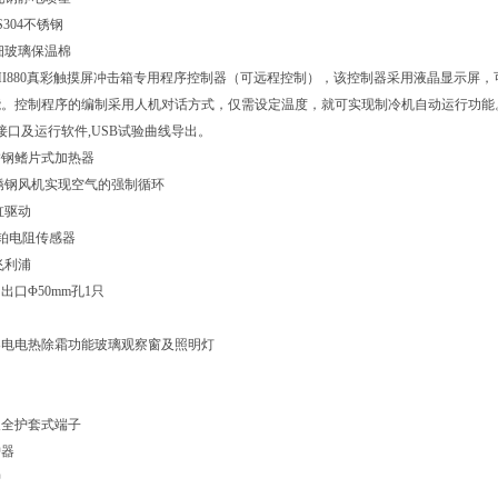
S304不锈钢
细玻璃保温棉
MI880真彩触摸屏冲击箱专用程序控制器（可远程控制），该控制器采用液晶显示屏
能。控制程序的编制采用人机对话方式，仅需设定温度，就可实现制冷机自动运行功能
讯接口及运行软件,USB试验曲线导出。
锈钢鳍片式加热器
锈钢风机实现空气的强制循环
缸驱动
00铂电阻传感器
飞利浦
出口Φ50mm孔1只
导电电热除霜功能玻璃观察窗及照明灯
及全护套式端子
护器
护