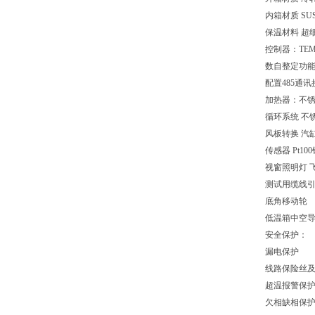
内箱材质 SU
保温材料 超
控制器：TE
数自整定功
配置485通
加热器：不
循环系统 不
风板转换 汽
传感器 Pt1
视窗照明灯 
测试用缆线引
底角移动轮
低温箱中空
安全保护：
漏电保护
线路保险丝
超温报警保
欠相缺相保