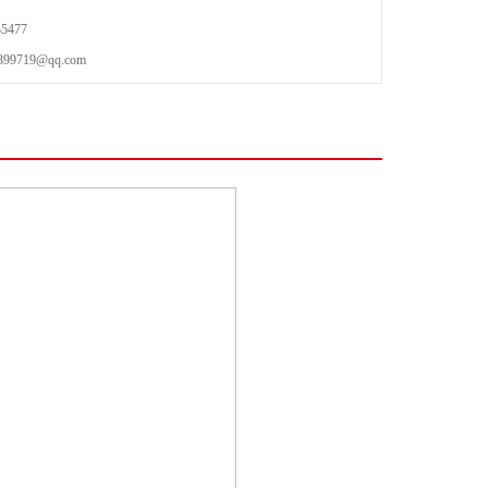
5477
719@qq.com