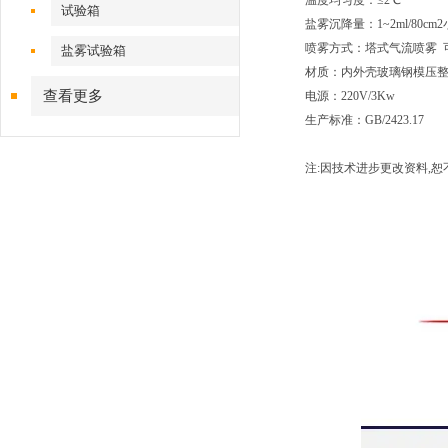
温度均匀度：≤2℃
试验箱
盐雾沉降量：1~2ml/80cm
喷雾方式：塔式气流喷雾 
盐雾试验箱
材质：内外壳玻璃钢模压整
查看更多
电源：220V/3Kw
生产标准：GB/2423.17
注:因技术进步更改资料,