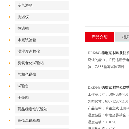
空气浴箱
测温仪
恒温槽
产品介绍
相
水煮试验箱
温湿度巡检仪
DRK643
德瑞克 材料及防
腐蚀的能力，广泛适用于
臭氧老化试验箱
验、CASS盐雾试验两种。
气相色谱仪
试验台
DRK643
德瑞克 材料及防
工作室尺寸：500×630×450
干燥箱
外型尺寸：680×1220×1100
产品结构：单箱立式 上部
药品稳定性试验箱
温度范围：中性盐雾试验 35
高低温试验箱
温度波动：≤±0.5℃