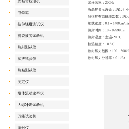
胶粘带压滚机
采样频率：200Hz
液晶屏显示寿命：约10万
电晕笔
触摸屏有效触摸次数：约5
加载速度：0.1－1400cm/mi
拉伸强度测试仪
热封时间：10－99999ms
提袋疲劳试验机
热封温度：室温-200℃
控温精度：±0.5℃
热封测试仪
热封压力范围：100－500kP
热封压力分辨率：0.1kPa
揉搓试验仪
热粘测试仪
测定仪
熔体流动速率仪
大球冲击试验机
万能试验机
密封仪