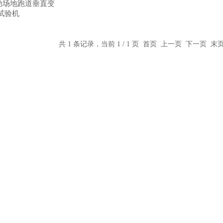
运动场地跑道垂直变
试验机
共 1 条记录，当前 1 / 1 页 首页 上一页 下一页 