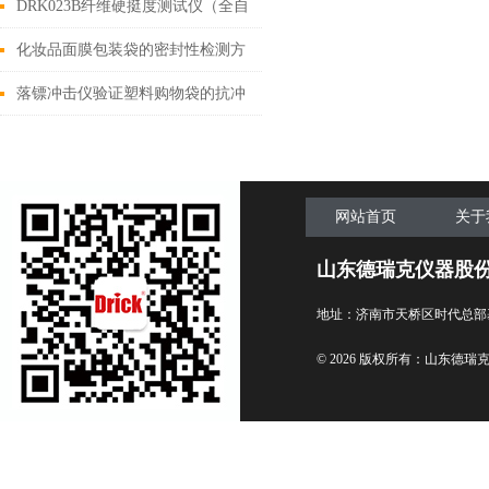
设备介绍
DRK023B纤维硬挺度测试仪（全自
动）设备介绍
化妆品面膜包装袋的密封性检测方
案
落镖冲击仪验证塑料购物袋的抗冲
击性能
网站首页
关于
山东德瑞克仪器股
地址：济南市天桥区时代总部
© 2026 版权所有：山东德