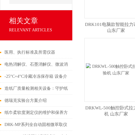
相关文章
DRK101电脑款智能拉
RELEVANT ARTICLES
山东厂家
医用、执行标准及所需仪器
电热消解仪、石墨消解仪、微波消
解仪的区别
-25°C+4°C冷藏冷冻保存箱 设备介
绍
造纸厂质量检测相关设备：守护纸
品品质的核心力量
德瑞克实验台方案介绍
DRKWL-500触控卧式
纸巾柔软度测定仪的维护和保养方
机 山东厂家
法有哪些？
DRK-MP系列全自动固相微萃取仪