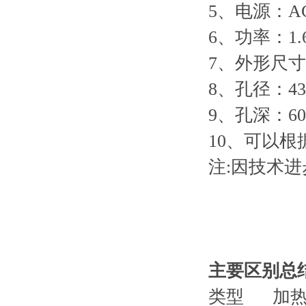
5、电源：AC 
6、功率：1.
7、外形尺寸（
8、孔径：43
9、孔深：60
10、可以根
注:因技术
主要区别总
类型 加热