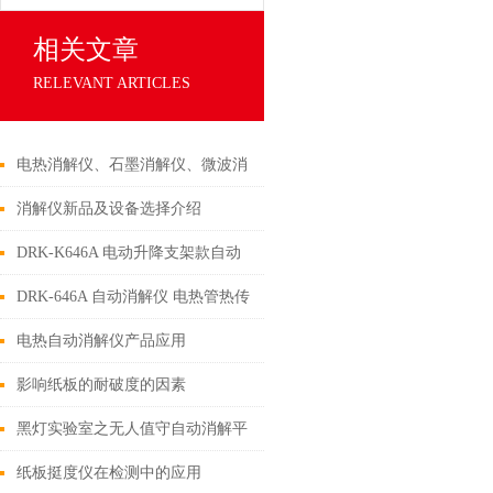
相关文章
RELEVANT ARTICLES
电热消解仪、石墨消解仪、微波消
解仪的区别
消解仪新品及设备选择介绍
DRK-K646A 电动升降支架款自动
消解仪 设备介绍
DRK-646A 自动消解仪 电热管热传
导款 德瑞克实验室分析仪器
电热自动消解仪产品应用
影响纸板的耐破度的因素
黑灯实验室之无人值守自动消解平
台
纸板挺度仪在检测中的应用