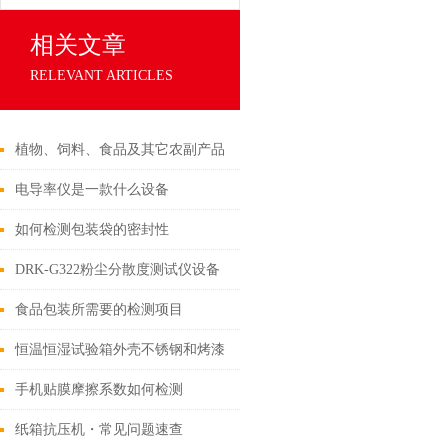
相关文章
RELEVANT ARTICLES
植物、饲料、食品及其它农副产品
行业用纤维测定仪
电导率仪是一款什么设备
如何检测包装袋的密封性
DRK-G322粉尘分散度测试仪设备
介绍
食品包装所需要的检测项目
恒温恒湿试验箱外壳不锈钢和烤漆
的区别
手机贴膜摩擦系数如何检测
纸箱抗压机・常见问题速查