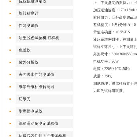
抗压强度测定仪
上、下夹盘间的夹持力：>690
加压送油速度：170±15ml/ m
旋转粘度计
胶膜阻力：凸起高度10mm时，17
整机精度：1级 (分辨力：0.1 
性能测试仪
示值准确度：±0.5%F.S
油墨脱色试验机 打样机
液压系统密封性：在测量上限值
试样夹环尺寸：上下夹环孔径φ3
色差仪
外形尺寸：530×360×550 m
电机功率：90W
紫外分析仪
电源：220V±10% 50Hz
表面吸水性能测试仪
质量：75kg
测试原理：将试样放置于
纸浆纤维标准解离器
力即为试样耐破度。
切纸刀
耐摩擦测试仪
纸箱滑动角测定试验仪
运输包装件斜面冲击试验机