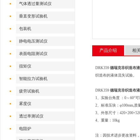
气体透过量测试仪
垂直变形试验机
包装机
静电电压测试仪
产品介绍
相
表面电阻测试仪
扭矩仪
DRK359
德瑞克非织造布液
织造布的液体流失试验。
智能拉力试验机
DRK359
德瑞克非织造布液
疲劳试验机
1、实验台角度 ：0～60°可
雾度仪
2、标准压块：φ100mm,质量
3、外形尺寸：420×200×52
透过率测试仪
4、重量：10kg
电阻炉
注：因技术进步更改资料