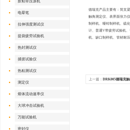
胶粘带压滚机
德瑞克产品主要有：简支
电晕笔
触角测定仪、表界面张力
制样机、哑铃制样机、硫
拉伸强度测试仪
计、普通V带疲劳试验机、
提袋疲劳试验机
机、缺口制样机、管材耐
热封测试仪
揉搓试验仪
热粘测试仪
上一篇：
DRK005德瑞
测定仪
仪
熔体流动速率仪
大球冲击试验机
万能试验机
密封仪