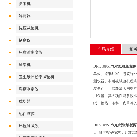
筛浆机
解离器
抗压试验机
挺度仪
产品介绍
相
标准游离度仪
磨浆机
DRK109ST
气动纸张纸板两
单位、造纸厂家、包装行业
卫生纸掉粉率试验机
测仪器。本耐破试验机经济
发生产，一款经济实用型
强度测定仪
用仪器，其各项性能参数和
成型器
纸、铝箔、布料、皮革等
配件胶膜
DRK109ST
气动纸张纸板两
环压测试仪
1、触屏控制技术，开放式