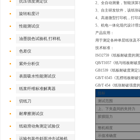
抗压强度测定仪
2、全自动测量，智能演算
3、自主研发软件，该纸张
旋转粘度计
4、高速微型打印机，打印
5、机电一体化现代设计理
性能测试仪
产品应用：
油墨脱色试验机 打样机
用于测定各种单层纸张及不高
技术标准：
色差仪
ISO2759《纸板耐破度的
QB/T1057《纸与纸板耐
紫外分析仪
GB1539《纸板耐破度测定
表面吸水性能测试仪
GB/T 6545《瓦楞纸板
GB/T 454《纸张耐破强
纸浆纤维标准解离器
指标
切纸刀
测试范围
上、下夹盘间的夹持力
耐摩擦测试仪
胶膜阻力
纸箱滑动角测定试验仪
整机精度
示值准确度
运输包装件斜面冲击试验机