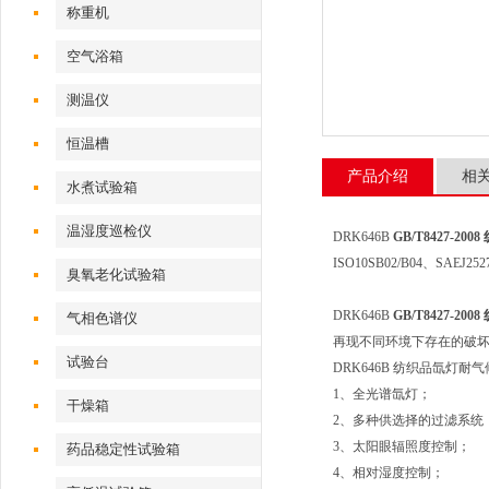
称重机
空气浴箱
测温仪
恒温槽
产品介绍
相
水煮试验箱
温湿度巡检仪
DRK646B
GB/T8427-2
ISO10SB02/B04、
臭氧老化试验箱
DRK646B
GB/T8427-2
气相色谱仪
再现不同环境下存在的破
试验台
DRK646B 纺织品氙灯
1、全光谱氙灯；
干燥箱
2、多种供选择的过滤系统
3、太阳眼辐照度控制；
药品稳定性试验箱
4、相对湿度控制；