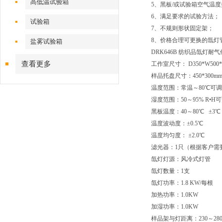
高低温试验箱
5、黑板/或试验箱空气温
6、满足要求的试验方法；
试验箱
7、不规则形状固定架；
8、价格合理可更换的氙灯
盐雾试验箱
DRK646B 纺织品氙灯耐
查看更多
工作室尺寸： D350*W500*
样品托盘尺寸：450*300
温度范围：常温～80℃可调
湿度范围：50～95% R•H
黑板温度：40～80℃ ±3℃
温度波动度：±0.5℃
温度均匀度： ±2.0℃
滤光器：1只（根据客户需
氙灯灯源：风冷式灯管
氙灯数量：1支
氙灯功率：1.8 KW/每根
加热功率：1.0KW
加湿功率：1.0KW
样品架与灯距离：230～28