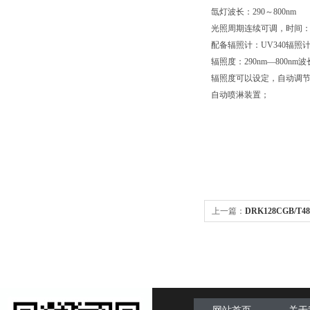
氙灯波长：290～800nm
光照周期连续可调，时间：1～
配备辐照计：UV340辐照计
辐照度：290nm—800nm
辐照度可以设定，自动调
自动喷淋装置；
上一篇：
DRK128CGB/
测定仪