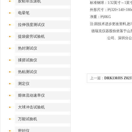
胶粘带压滚机
标准钢球：1/32英寸～1英
外形尺寸：约320×140×180
电晕笔
净重：约8KG
注:因技术进步更改资料,
拉伸强度测试仪
德瑞克仪器股份坐落于山
提袋疲劳试验机
公司、深圳分
热封测试仪
揉搓试验仪
热粘测试仪
上一篇：
DRK130JIS 
测定仪
试仪
熔体流动速率仪
大球冲击试验机
万能试验机
密封仪