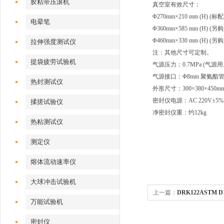
胶粘带压滚机
真空室有效尺寸：
Φ270mm×210 mm (H) (标配
电晕笔
Φ360mm×585 mm (H) (另购
Φ460mm×330 mm (H) (另购
拉伸强度测试仪
注：其他尺寸可定制。
提袋疲劳试验机
气源压力：0.7MPa (气源
气源接口：Φ8mm 聚氨酯
热封测试仪
外形尺寸：300×380×450m
密封仪电源：AC 220V±5% 
揉搓试验仪
净密封仪重：约12kg
热粘测试仪
测定仪
熔体流动速率仪
大球冲击试验机
上一篇：
DRK122ASTM D
万能试验机
度仪
密封仪