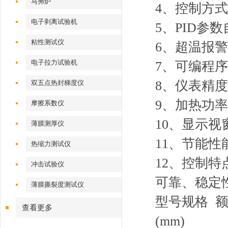
马弗炉
4、控制方
电子剥离试验机
5、PID参
粘性测试仪
6、超温报
电子拉力试验机
7、可编程序
8、仪表精度：
双五点热封梯度仪
9、加热功
摩擦系数仪
10、显示
薄膜测厚仪
11、节能
热缩力测试仪
12、控制
冲击试验仪
可靠、稳定
薄膜撕裂度测试仪
型号规格 额定
查看更多
(mm)