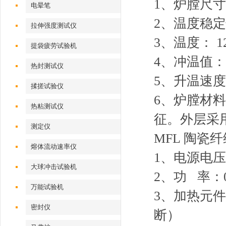
1、炉膛尺寸
电晕笔
2、温度稳定
拉伸强度测试仪
3、温度： 1
提袋疲劳试验机
4、冲温值：≤
热封测试仪
5、升温速度
揉搓试验仪
6、炉膛材
热粘测试仪
征。外层采
测定仪
MFL 陶瓷纤
熔体流动速率仪
1、电源电压
大球冲击试验机
2、功 率：0-
万能试验机
3、加热元
密封仪
断）