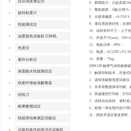
抗压强度测定仪
6、胶膜阻力：凸起高度10mm时
7、整机精度：1级(分辨力：0.
旋转粘度计
8、示值准确度：±0.5%F.S
9、液压系统密封性：在测量
性能测试仪
10、试样夹环尺寸：上下夹环孔
油墨脱色试验机 打样机
11、外形尺寸(mm)：530×41
12、电机功率：90W；
色差仪
13、电源：AC220V±5% 5
14、质量：75kg。
紫外分析仪
DRK109 触屏气动纸板
表面吸水性能测试仪
1、触屏控制技术，开放式
2、该纸张破裂强度试验仪
纸浆纤维标准解离器
3、并具有数据保存功能，
4、高速微型打印机，打印
切纸刀
5、试样自动加持、省时省
耐摩擦测试仪
6、机电一体化现代设计理
注：因技术进步更改资料
纸箱滑动角测定试验仪
运输包装件斜面冲击试验机