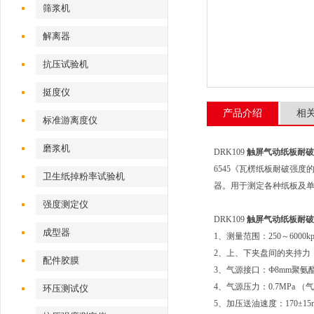
筛浆机
解离器
抗压试验机
挺度仪
产品介绍
相
标准游离度仪
磨浆机
DRK109
触屏气动纸板耐破度
6545《瓦楞纸板耐破强度
卫生纸掉粉率试验机
器。用于测定各种纸板及
强度测定仪
DRK109
触屏气动纸板耐破度
成型器
1、测量范围：250～6000k
2、上、下夹盘间的夹持力：>
配件胶膜
3、气源接口：Ф8mm聚氨
4、气源压力：0.7MPa 
环压测试仪
5、加压送油速度：170±15ml