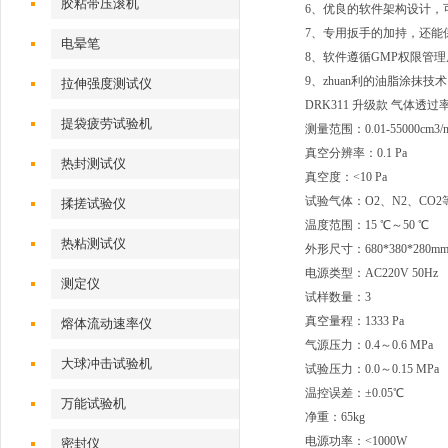
胶粘带压滚机
6、优良的软件架构设计，
7、专用扳手的加持，还能
电晕笔
8、软件遵循GMP权限管
9、zhuan利的油脂涂抹
拉伸强度测试仪
DRK311 升级款 气体透
提袋疲劳试验机
测量范围：0.01-55000cm3/m2
真空分辨率：0.1 Pa
热封测试仪
真空度：<10 Pa
试验气体：O2、N2、CO2
揉搓试验仪
温度范围：15 ℃～50 ℃
热粘测试仪
外形尺寸：680*380*280m
电源类型：AC220V 50Hz
测定仪
试样数量：3
真空量程：1333 Pa
熔体流动速率仪
气源压力：0.4～0.6 MPa
大球冲击试验机
试验压力：0.0～0.15 MPa
温控误差：±0.05℃
万能试验机
净重：65kg
电源功率：<1000W
密封仪