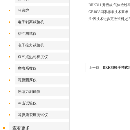
DRK311 升级款 气体透
马弗炉
GB1038国家标准技术要求；满足A
注:因技术进步更改资料,
电子剥离试验机
粘性测试仪
电子拉力试验机
双五点热封梯度仪
上一篇：
DRK7891手持
摩擦系数仪
仪
薄膜测厚仪
热缩力测试仪
冲击试验仪
薄膜撕裂度测试仪
查看更多