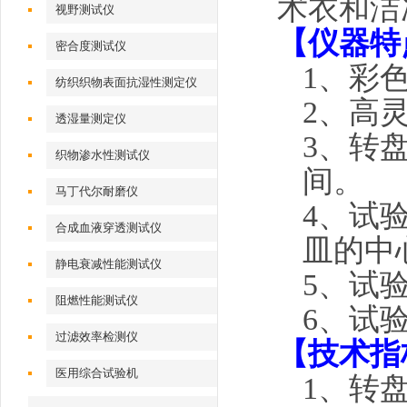
术衣和洁
视野测试仪
【仪器特
密合度测试仪
1
、彩
纺织织物表面抗湿性测定仪
2
、高
透湿量测定仪
3
、转
织物渗水性测试仪
间。
马丁代尔耐磨仪
4
、试
合成血液穿透测试仪
皿的中
静电衰减性能测试仪
5
、试
阻燃性能测试仪
6
、试
过滤效率检测仪
【技术指
医用综合试验机
1
、转盘速