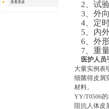
2
、试验
查看更多
3
、外向
4
、定时
5
、内外
6
、外形尺
7
、重量:
医护人员
大量实例表
细菌得皮屑
材料。
YY/T05
阻抗人体皮