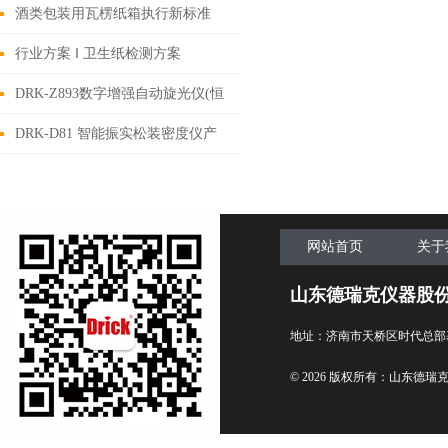
什么区别？
酒类包装用瓦楞纸箱执行新标准
行业方案 ‖ 卫生纸检测方案
DRK-Z893数字增强自动旋光仪(恒
温)设备介绍
DRK-D81 智能振实松装密度仪产
品定位与核心优势
网站首页
关于
山东德瑞克仪器股
地址：济南市天桥区时代总部
© 2026 版权所有：山东德