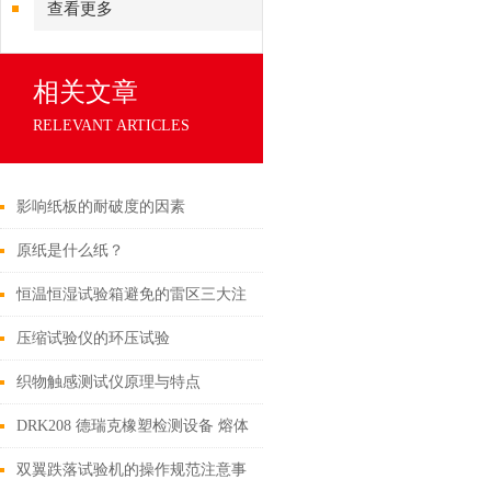
查看更多
相关文章
RELEVANT ARTICLES
影响纸板的耐破度的因素
原纸是什么纸？
恒温恒湿试验箱避免的雷区三大注
意事项
压缩试验仪的环压试验
织物触感测试仪原理与特点
DRK208 德瑞克橡塑检测设备 熔体
流动速率测定仪 熔融指数仪 结构
双翼跌落试验机的操作规范注意事