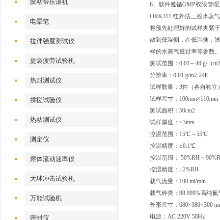
胶粘带压滚机
6、软件遵循GMP权限管
DRK311 红外法三腔水
电晕笔
将预先处理好的试样夹紧
散到低湿侧，在低湿侧，
拉伸强度测试仪
样的水蒸气透过率等参数。
提袋疲劳试验机
测试范围：0.01～40 g/（m2
分辨率：0.01 g/m2·24h
热封测试仪
试样数量：3件（各自独立
试样尺寸：100mm×110mm
揉搓试验仪
测试面积：50cm2
热粘测试仪
试样厚度：≤3mm
控温范围：15℃～55℃
测定仪
控温精度：±0.1℃
控湿范围： 50%RH～90%
熔体流动速率仪
控湿精度：±2%RH
大球冲击试验机
载气流量：100 ml/min
载气种类：99.999%高纯氮
万能试验机
外形尺寸：680×380×300 m
电源：AC 220V 50Hz
密封仪