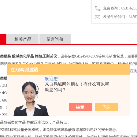
免费咨询：0531-6233
发邮件给我们：3456399
相关产品
留言询价
类服装 酸碱类化学品 静酸压测试仪
，设备依据GB24540-2009等标准研发制造
防护类服装生产企业办理生产许可证以及LA(劳安)认证，监督检测单位，科研机构
类服装 酸碱类化学品 静酸压测试仪
，
技术参数：
欢迎您！
来自局域网的朋友！有什么可以帮
温度（17-30）℃，湿度（60-70）%；
助您的吗？
Φ32mm；
0mmH2SO4/min；
0-150mm H2SO4（80%）；
20V 50Hz；
 纺织品酸碱类化学品 静酸压测试仪，产品特点：
气控制箱和试验箱分离模式，避免箱体式试验酸液渗漏腐蚀电路的安全隐患。