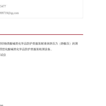
5477
719@qq.com
，主要用织物类酸碱类化学品防护类服装耐液体静压力（静酸压）的测
的理想化酸碱类化学品防护类服装检测设备。