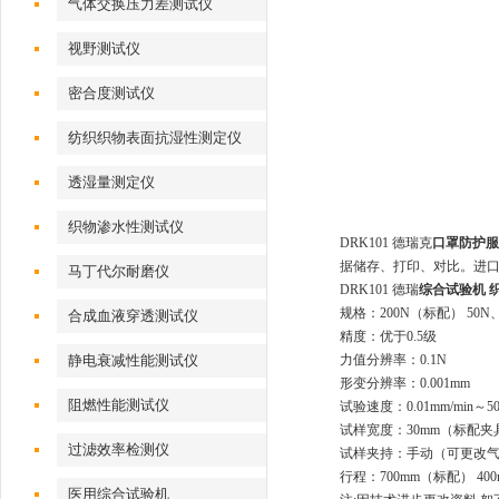
气体交换压力差测试仪
视野测试仪
密合度测试仪
纺织织物表面抗湿性测定仪
透湿量测定仪
织物渗水性测试仪
DRK101 德瑞克
口罩防护服
据储存、打印、对比。进口伺
马丁代尔耐磨仪
DRK101 德瑞
综合试验机 
规格：200N（标配） 50N、
合成血液穿透测试仪
精度：优于0.5级
静电衰减性能测试仪
力值分辨率：0.1N
形变分辨率：0.001mm
阻燃性能测试仪
试验速度：0.01mm/min～
试样宽度：30mm（标配夹
过滤效率检测仪
试样夹持：手动（可更改
行程：700mm（标配） 400
医用综合试验机