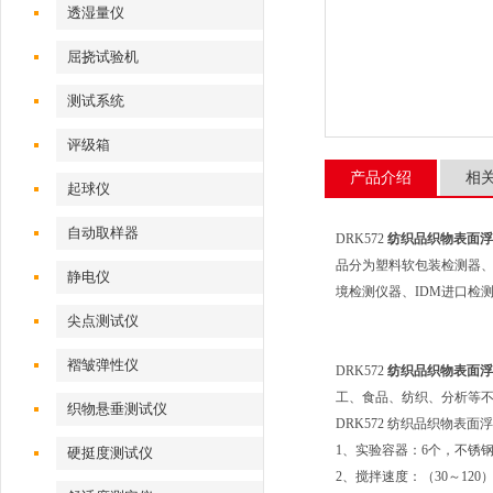
透湿量仪
屈挠试验机
测试系统
评级箱
产品介绍
相
起球仪
自动取样器
DRK572
纺织品织物表面浮
品分为塑料软包装检测器
静电仪
境检测仪器、IDM进口检
尖点测试仪
褶皱弹性仪
DRK572
纺织品织物表面浮
工、食品、纺织、分析等
织物悬垂测试仪
DRK572 纺织品织物表
1、实验容器：6个，不锈钢杯
硬挺度测试仪
2、搅拌速度：（30～120）