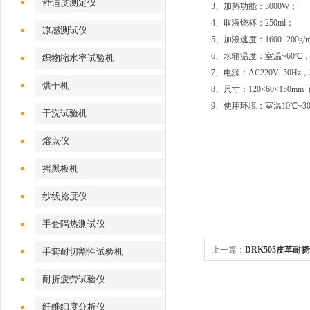
舒适度测定仪
3、加热功能：3000W；
4、取液烧杯：250ml；
凉感测试仪
5、加液速度：1600±200g/m
6、水箱温度：室温~60℃
织物缩水率试验机
7、电源：AC220V 50Hz，
烘干机
8、尺寸：120×60×150m
9、使用环境：室温10℃~3
干洗试验机
熔点仪
摇黑板机
纱线捻度仪
手套隔热测试仪
上一篇：
DRK505皮革耐
手套耐切割性试验机
厂家
耐折疲劳试验仪
纤维细度分析仪