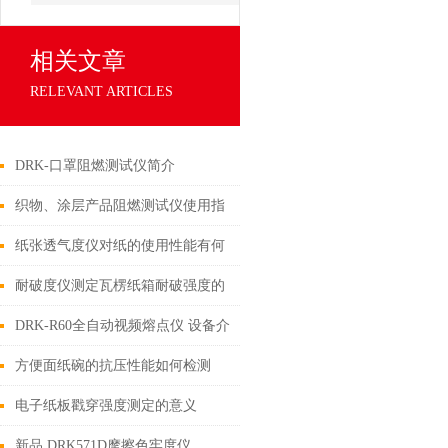
相关文章
RELEVANT ARTICLES
DRK-口罩阻燃测试仪简介
织物、涂层产品阻燃测试仪使用指
南
纸张透气度仪对纸的使用性能有何
影响？
耐破度仪测定瓦楞纸箱耐破强度的
意义何在？
DRK-R60全自动视频熔点仪 设备介
绍
方便面纸碗的抗压性能如何检测
电子纸板戳穿强度测定的意义
新品 DRK571D摩擦色牢度仪