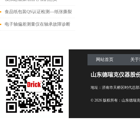
食品纸包装QS认证检测---纸张撕裂
度测定仪
电子轴偏差测量仪在轴承故障诊断
中的作用
网站首页
关于
山东德瑞克仪器股
地址：济南市天桥区时代总部
© 2026 版权所有：山东德