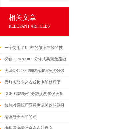
相关文章
RELEVANT ARTICLES
一个使用了120年的依旧年轻的技
术-凯氏定氮
探秘 DRK8700：分体式共聚焦显微
拉曼光谱成像仪的创新技术与优势
浅谈GBT453-2002纸和纸板抗张强
度的测定（恒速加荷法）
黑灯实验室之农残检测前处理平
台：自动化时代的农残筛查新范式
DRK-G322粉尘分散度测试仪设备
卖点介绍
如何对原纸环压强度试验仪的选择
精密电子天平简述
模拟运输振动台存在的意义