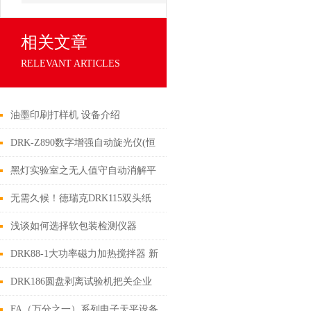
相关文章
RELEVANT ARTICLES
油墨印刷打样机 设备介绍
DRK-Z890数字增强自动旋光仪(恒
温)
黑灯实验室之无人值守自动消解平
台
无需久候！德瑞克DRK115双头纸
杯杯身挺度仪现货速达，助力品质
浅谈如何选择软包装检测仪器
升级
DRK88-1大功率磁力加热搅拌器 新
品介绍
DRK186圆盘剥离试验机把关企业
软塑包材油墨层的印刷效果及印刷
FA（万分之一）系列电子天平设备